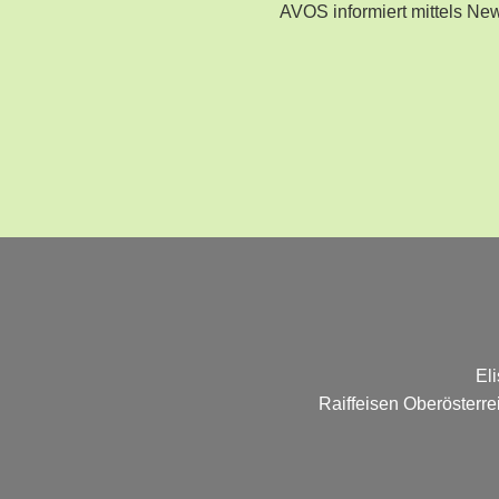
AVOS informiert mittels N
El
Raiffeisen Oberösterr