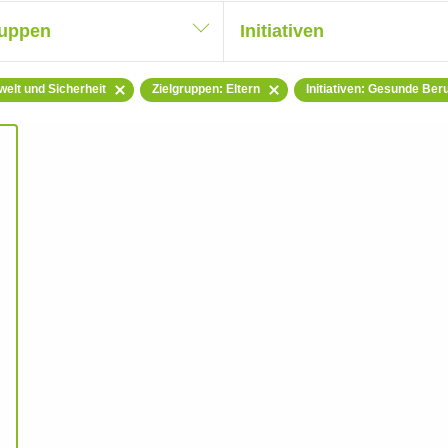
ruppen
Initiativen
elt und Sicherheit
Zielgruppen: Eltern
Initiativen: Gesunde Ber