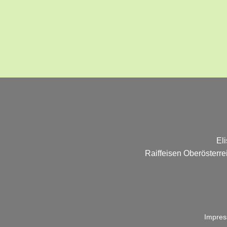
El
Raiffeisen Oberösterr
Impre