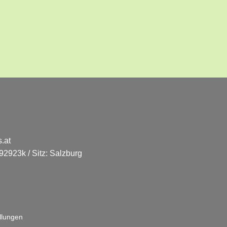
.at
2923k / Sitz: Salzburg
llungen