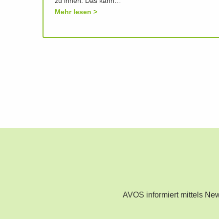
zu ihnen. Das kann…
Mehr lesen
AVOS informiert mittels N