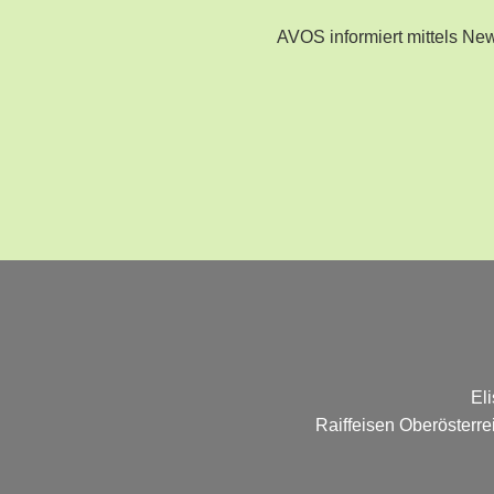
AVOS informiert mittels N
El
Raiffeisen Oberösterr