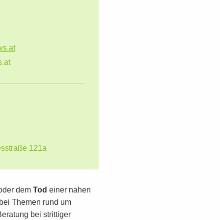
s.at
.at
sstraße 121a
 oder dem
Tod
einer nahen
 bei Themen rund um
atung bei strittiger