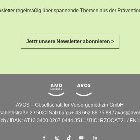
ewsletter regelmäßig über spannende Themen aus der Präventio
Jetzt unsere Newsletter abonnieren >
AVOS – Gesellschaft für Vorsorgemedizin GmbH
isabethstraße 2 / 5020 Salzburg /+ 43 662 88 75 88 /
avos@avos
eich / IBAN: AT13 3400 0267 0444 3511 / BIC: RZOOAT2L / FN19