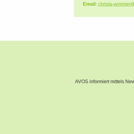
Email:
christa-wimmer
AVOS informiert mittels N