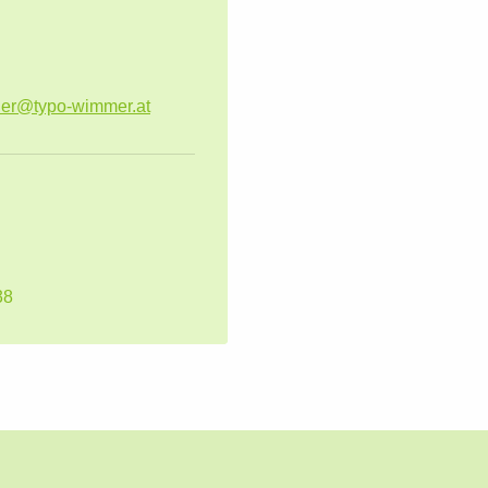
iner@typo-wimmer.at
38