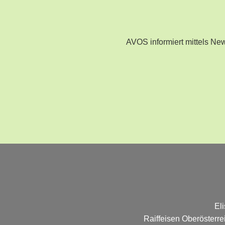
AVOS informiert mittels N
El
Raiffeisen Oberösterr