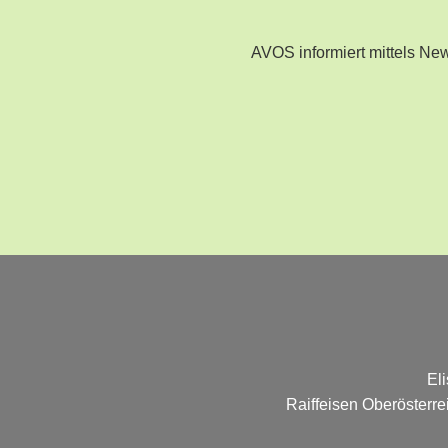
AVOS informiert mittels N
El
Raiffeisen Oberösterr