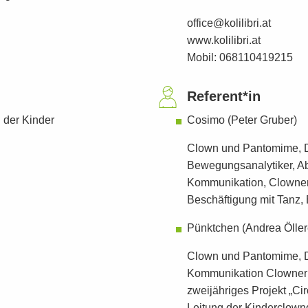
office@kolilibri.at
www.kolilibri.at
Mobil: 068110419215
Referent*in
g der Kinder
Cosimo (Peter Gruber)
Clown und Pantomime, Di
Bewegungsanalytiker, A
Kommunikation, Clowneri
Beschäftigung mit Tan
Pünktchen (Andrea Öller
Clown und Pantomime, D
Kommunikation Clownerie
zweijähriges Projekt „Ci