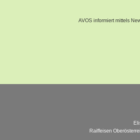
AVOS informiert mittels N
El
Raiffeisen Oberösterr