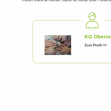
Vielen Dank an dieser Stelle für diese tolle Förder
KG Obernd
Zum Profil >>