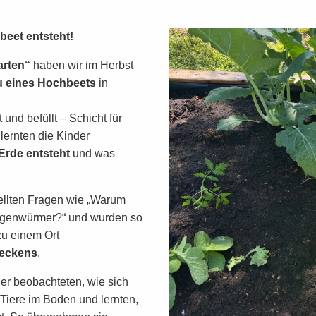
eet entsteht!
arten“
haben wir im Herbst
 eines Hochbeets
in
nd befüllt – Schicht für
lernten die Kinder
Erde entsteht
und was
tellten Fragen wie „Warum
egenwürmer?“ und wurden so
u einem Ort
deckens
.
er beobachteten, wie sich
 Tiere im Boden und lernten,