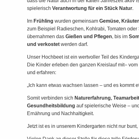
dass die Natur auch in der kalten Jahreszeit aktiv 
spielerisch
Verantwortung für ein Stück Natur
.
Im
Frühling
wurden gemeinsam
Gemüse, Kräute
zum Beispiel Radieschen, Kohlrabi, Tomaten oder 
übernahmen das
Gießen und Pflegen
, bis im
Som
und verkostet
werden darf.
Unser Hochbeet ist ein wertvoller Teil des Kinderg
Die Kinder erleben den ganzen Kreislauf mit– vo
und erfahren:
„Ich kann etwas wachsen lassen – und es kommt e
Somit verbinden sich
Naturerfahrung, Teamarbei
Gesundheitsbildung
auf spielerische Weise – un
Ernährung und Nachhaltigkeit.
Jetzt ist es in unserem Kindergarten nicht nur bunt,