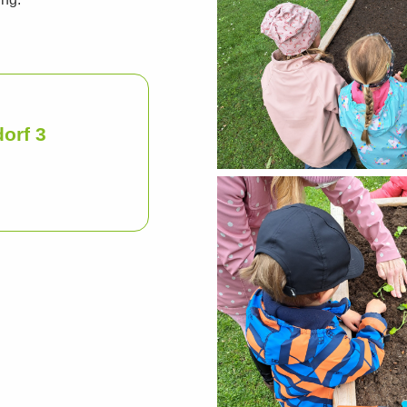
ung.
orf 3