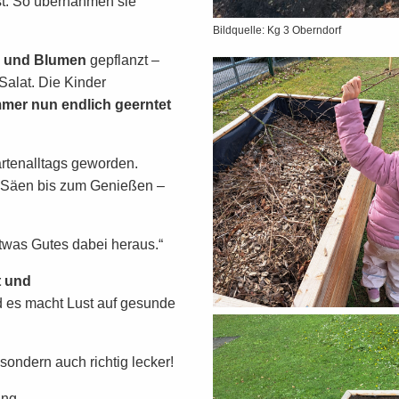
ist. So übernahmen sie
Bildquelle: Kg 3 Oberndorf
r und Blumen
gepflanzt –
Salat. Die Kinder
mer nun endlich geerntet
artenalltags geworden.
m Säen bis zum Genießen –
twas Gutes dabei heraus.“
t und
d es macht Lust auf gesunde
 sondern auch richtig lecker!