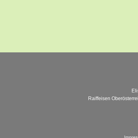
El
Raiffeisen Oberösterr
Impre