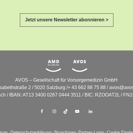
Jetzt unsere Newsletter abonnieren >
AVOS – Gesellschaft für Vorsorgemedizin GmbH
isabethstraße 2 / 5020 Salzburg /+ 43 662 88 75 88 /
avos@avos
eich / IBAN: AT13 3400 0267 0444 3511 / BIC: RZOOAT2L / FN19
ssum
Datenschutzerklärung
Broschüren
Partner-Login
Cookie Einste