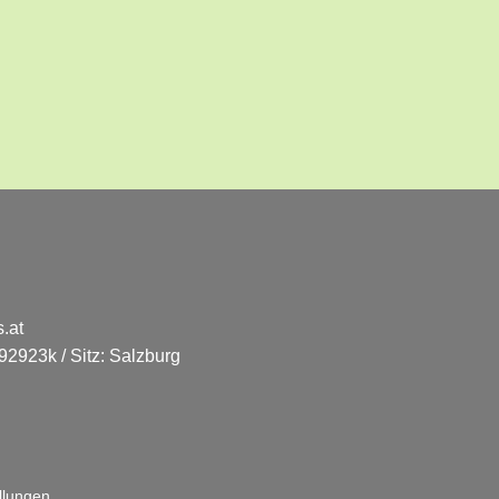
.at
2923k / Sitz: Salzburg
llungen