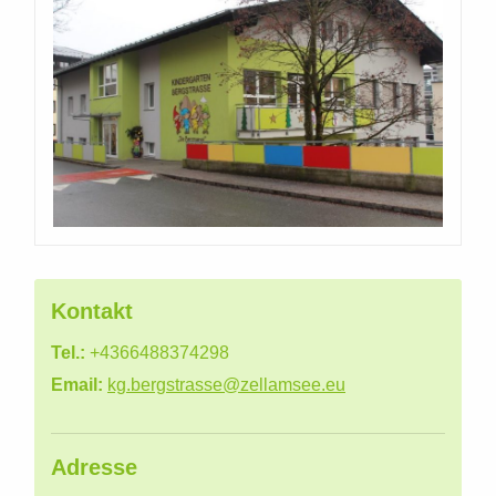
Kontakt
Tel.:
+4366488374298
Email:
kg.bergstrasse@zellamsee.eu
Adresse