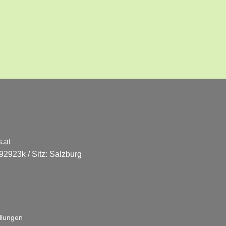
.at
2923k / Sitz: Salzburg
llungen