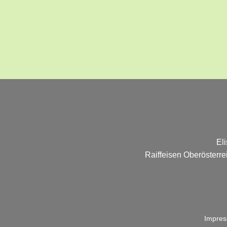
El
Raiffeisen Oberösterr
Impre