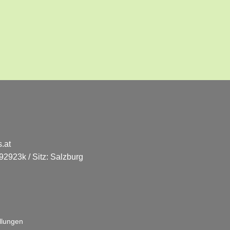
.at
2923k / Sitz: Salzburg
llungen