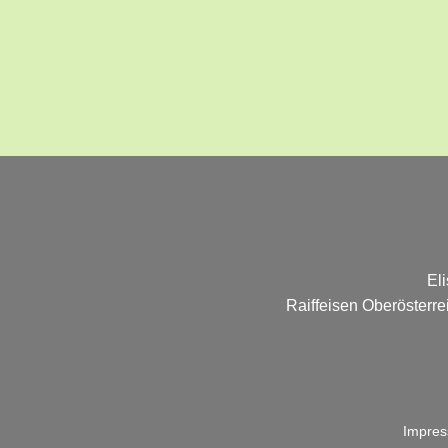
El
Raiffeisen Oberösterr
Impre