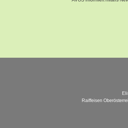
AVOS informiert mittels N
El
Raiffeisen Oberösterr