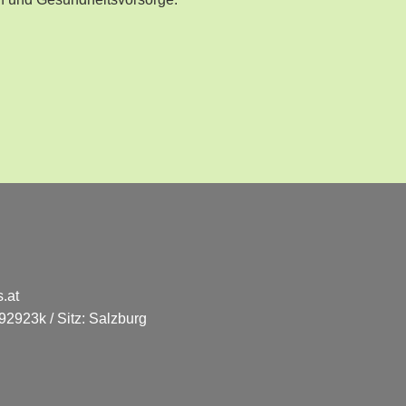
n und Gesundheitsvorsorge.
.at
2923k / Sitz: Salzburg