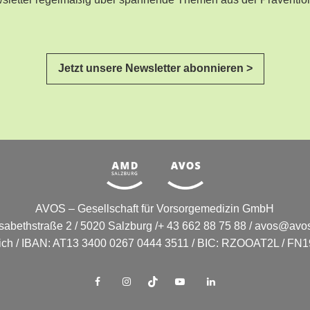
ewsletter regelmäßig über spannende Themen aus der Präventio
Jetzt unsere Newsletter abonnieren >
AVOS – Gesellschaft für Vorsorgemedizin GmbH
isabethstraße 2 / 5020 Salzburg /+ 43 662 88 75 88 /
avos@avos
eich / IBAN: AT13 3400 0267 0444 3511 / BIC: RZOOAT2L / FN19