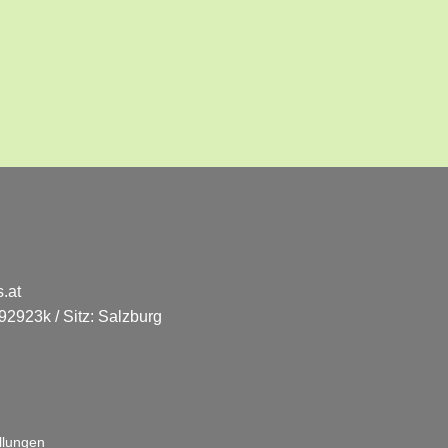
.at
2923k / Sitz: Salzburg
llungen