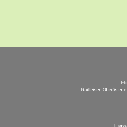
El
Raiffeisen Oberösterr
Impre